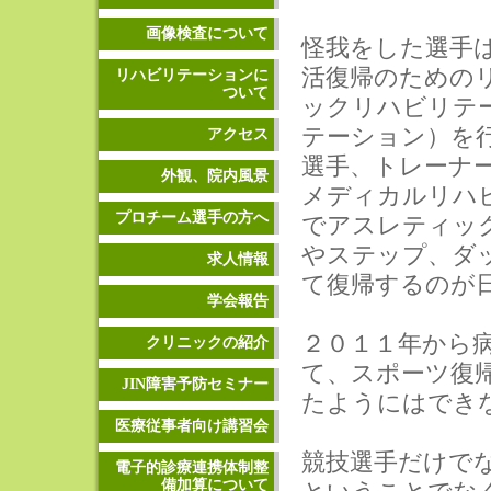
画像検査について
怪我をした選手
活復帰のための
リハビリテーションに
ついて
ックリハビリテ
テーション）を
アクセス
選手、トレーナ
外観、院内風景
メディカルリハ
プロチーム選手の方へ
でアスレティッ
やステップ、ダ
求人情報
て復帰するのが
学会報告
２０１１年から
クリニックの紹介
て、スポーツ復
JIN障害予防セミナー
たようにはでき
医療従事者向け講習会
競技選手だけでな
電子的診療連携体制整
備加算について