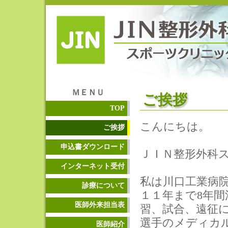
ＭＥＮＵ
ご挨拶
TOP
こんにちは。
ご挨拶
申込書ダウンロード
ＪＩＮ整形外科
インターネット受付
私は川口工業病
診療について
１１年まで8年
医師外来担当表
習、試合、遠征
選手のメディカ
医師紹介