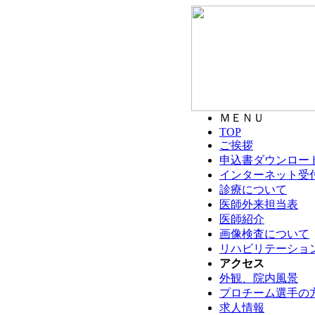
ＭＥＮＵ
TOP
ご挨拶
申込書ダウンロー
インターネット受
診療について
医師外来担当表
医師紹介
画像検査について
リハビリテーショ
アクセス
外観、院内風景
プロチーム選手の
求人情報