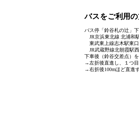
バスをご利用の
バス停「鈴谷札の辻」下
JR京浜東北線 北浦和
東武東上線志木駅東口か
JR武蔵野線北朝霞駅
下車後（鈴谷交差点）を
→左折後直進し、１つ目
→右折後100mほど直